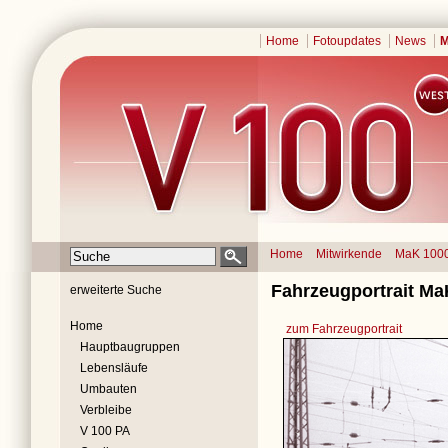
Home
Fotoupdates
News
M
Home
Mitwirkende
MaK 100
Fahrzeugportrait Ma
erweiterte Suche
Home
zum Fahrzeugportrait
Hauptbaugruppen
Lebensläufe
Umbauten
Verbleibe
V 100 PA