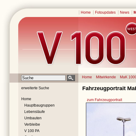
Home
Fotoupdates
News
M
Home
Mitwirkende
MaK 100
Fahrzeugportrait Ma
erweiterte Suche
Home
zum Fahrzeugportrait
Hauptbaugruppen
Lebensläufe
Umbauten
Verbleibe
V 100 PA