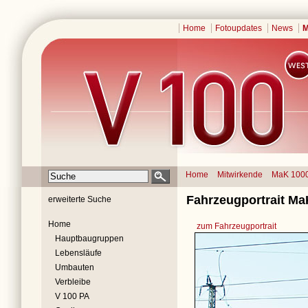
Home
Fotoupdates
News
M
Home
Mitwirkende
MaK 100
Fahrzeugportrait Ma
erweiterte Suche
Home
zum Fahrzeugportrait
Hauptbaugruppen
Lebensläufe
Umbauten
Verbleibe
V 100 PA