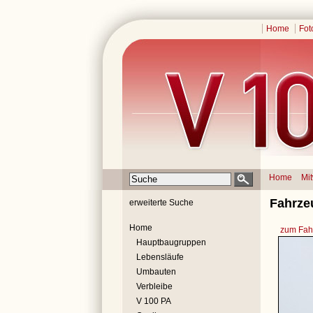
Home
Fot
Home
Mi
Fahrze
erweiterte Suche
Home
zum Fahr
Hauptbaugruppen
Lebensläufe
Umbauten
Verbleibe
V 100 PA