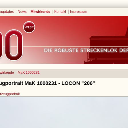
oupdates
News
Mitwirkende
Kontakt
Impressum
twirkende
MaK 1000231
ugportrait MaK 1000231 - LOCON "206"
zeugportrait