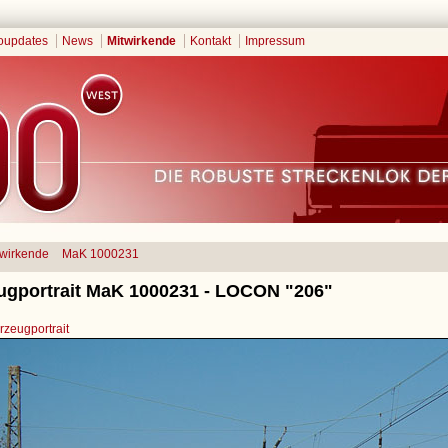
oupdates
News
Mitwirkende
Kontakt
Impressum
twirkende
MaK 1000231
ugportrait MaK 1000231 - LOCON "206"
zeugportrait