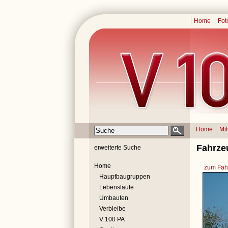
Home
Fot
Home
Mi
Fahrze
erweiterte Suche
Home
zum Fahr
Hauptbaugruppen
Lebensläufe
Umbauten
Verbleibe
V 100 PA