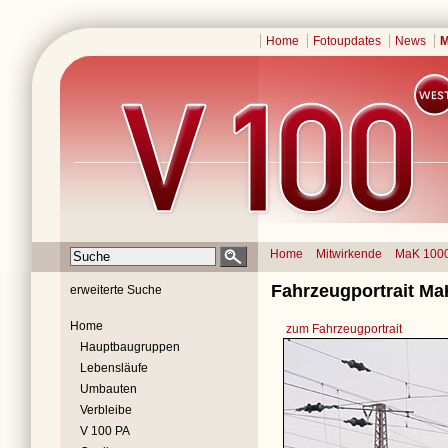
Home
Fotoupdates
News
M
Home
Mitwirkende
MaK 100
Fahrzeugportrait Ma
erweiterte Suche
Home
zum Fahrzeugportrait
Hauptbaugruppen
Lebensläufe
Umbauten
Verbleibe
V 100 PA