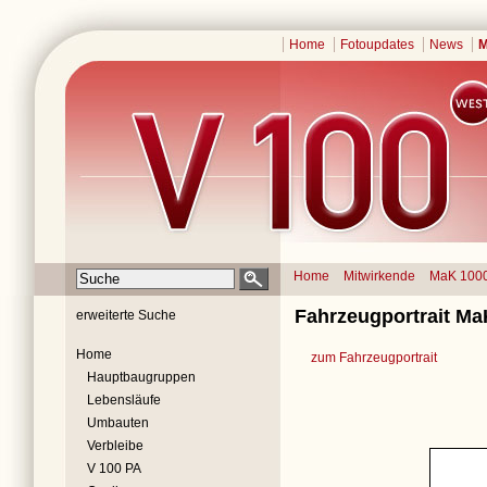
Home
Fotoupdates
News
M
Home
Mitwirkende
MaK 100
Fahrzeugportrait Ma
erweiterte Suche
Home
zum Fahrzeugportrait
Hauptbaugruppen
Lebensläufe
Umbauten
Verbleibe
V 100 PA