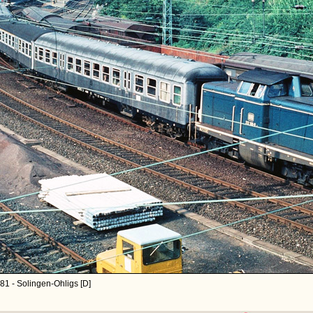
81 - Solingen-Ohligs [D]