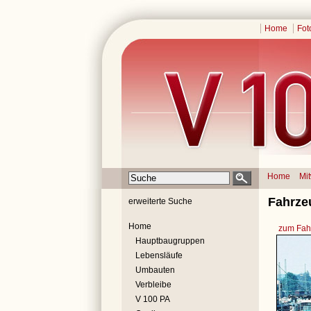
Home
Fot
Home
Mi
Fahrze
erweiterte Suche
Home
zum Fahr
Hauptbaugruppen
Lebensläufe
Umbauten
Verbleibe
V 100 PA