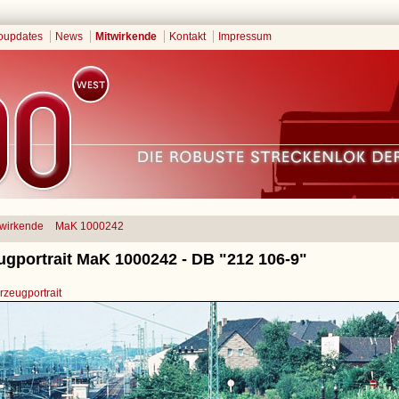
oupdates
News
Mitwirkende
Kontakt
Impressum
twirkende
MaK 1000242
ugportrait MaK 1000242 - DB "212 106-9"
zeugportrait