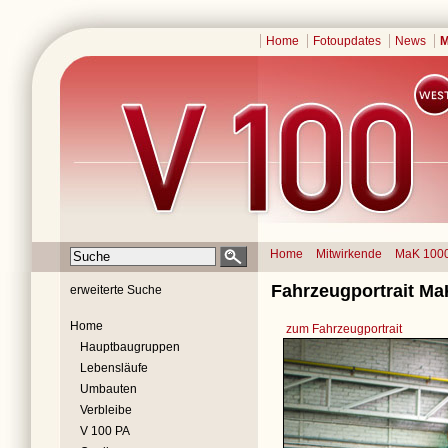
Home
Fotoupdates
News
M
Home
Mitwirkende
MaK 100
Fahrzeugportrait Ma
erweiterte Suche
Home
zum Fahrzeugportrait
Hauptbaugruppen
Lebensläufe
Umbauten
Verbleibe
V 100 PA