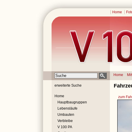
Home
Fot
Home
Mi
Fahrze
erweiterte Suche
Home
zum Fahr
Hauptbaugruppen
Lebensläufe
Umbauten
Verbleibe
V 100 PA