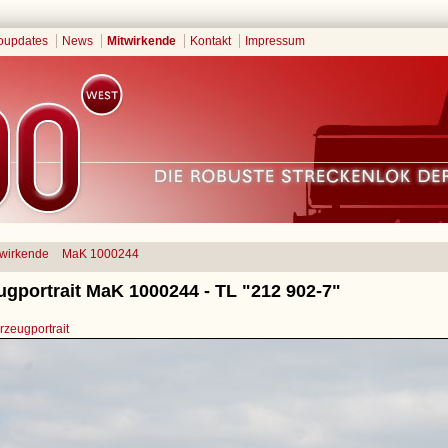
oupdates
News
Mitwirkende
Kontakt
Impressum
twirkende
MaK 1000244
ugportrait MaK 1000244 - TL "212 902-7"
zeugportrait