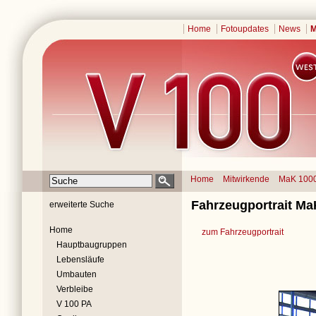
Home
Fotoupdates
News
M
Home
Mitwirkende
MaK 100
Fahrzeugportrait Ma
erweiterte Suche
Home
zum Fahrzeugportrait
Hauptbaugruppen
Lebensläufe
Umbauten
Verbleibe
V 100 PA