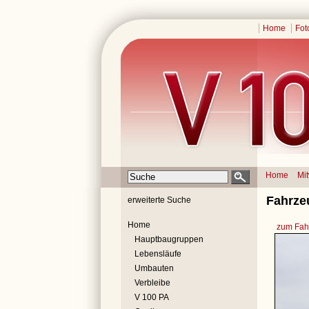
Home
Fot
Home
Mi
Fahrze
erweiterte Suche
Home
zum Fahr
Hauptbaugruppen
Lebensläufe
Umbauten
Verbleibe
V 100 PA