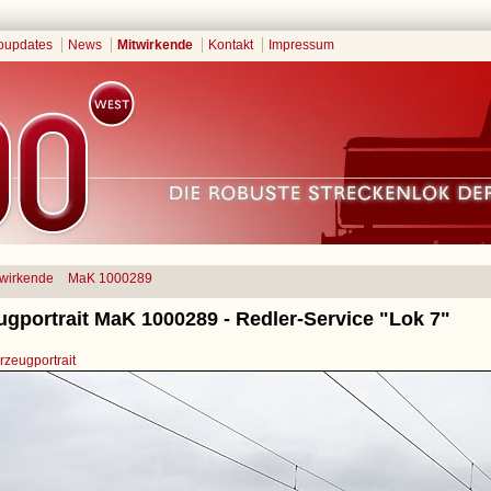
oupdates
News
Mitwirkende
Kontakt
Impressum
twirkende
MaK 1000289
ugportrait MaK 1000289 - Redler-Service "Lok 7"
zeugportrait