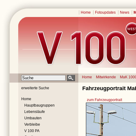
Home
Fotoupdates
News
M
Home
Mitwirkende
MaK 100
Fahrzeugportrait Ma
erweiterte Suche
Home
zum Fahrzeugportrait
Hauptbaugruppen
Lebensläufe
Umbauten
Verbleibe
V 100 PA