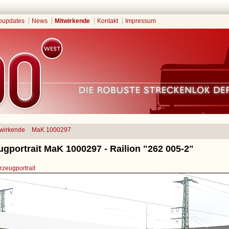
oupdates
News
Mitwirkende
Kontakt
Impressum
twirkende
MaK 1000297
gportrait MaK 1000297 - Railion "262 005-2"
zeugportrait