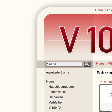
Home
Fot
Home
Mi
Fahrzeu
erweiterte Suche
Home
zum Fahr
Hauptbaugruppen
Lebensläufe
Umbauten
Verbleibe
V 100 PA