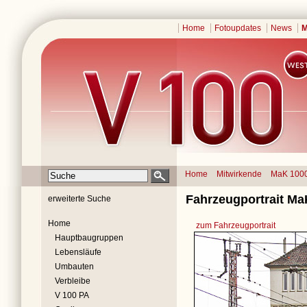
Home
Fotoupdates
News
M
Home
Mitwirkende
MaK 100
Fahrzeugportrait Ma
erweiterte Suche
Home
zum Fahrzeugportrait
Hauptbaugruppen
Lebensläufe
Umbauten
Verbleibe
V 100 PA