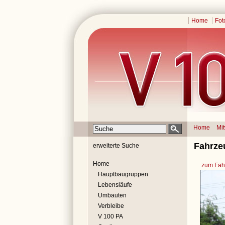
Home
Fot
Home
Mi
Fahrze
erweiterte Suche
Home
zum Fahr
Hauptbaugruppen
Lebensläufe
Umbauten
Verbleibe
V 100 PA