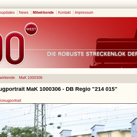
oupdates
News
Mitwirkende
Kontakt
Impressum
twirkende
MaK 1000306
ugportrait MaK 1000306 - DB Regio "214 015"
zeugportrait