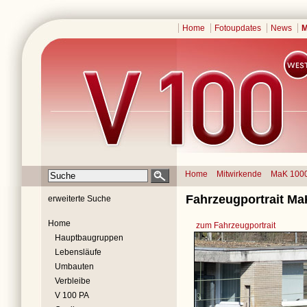
Home
Fotoupdates
News
M
Home
Mitwirkende
MaK 100
Fahrzeugportrait Ma
erweiterte Suche
Home
zum Fahrzeugportrait
Hauptbaugruppen
Lebensläufe
Umbauten
Verbleibe
V 100 PA