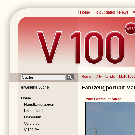
Home
Fotoupdates
News
M
Home
Mitwirkende
MaK 100
Fahrzeugportrait M
erweiterte Suche
Home
zum Fahrzeugportrait
Hauptbaugruppen
Lebensläufe
Umbauten
Verbleibe
V 100 PA