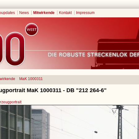
oupdates
News
Mitwirkende
Kontakt
Impressum
twirkende
MaK 1000311
ugportrait MaK 1000311 - DB "212 264-6"
zeugportrait