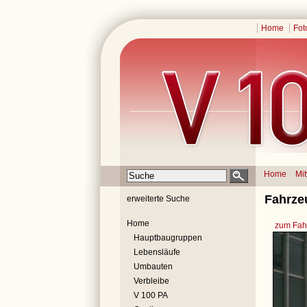
Home
Fot
Home
Mi
Fahrze
erweiterte Suche
Home
zum Fahr
Hauptbaugruppen
Lebensläufe
Umbauten
Verbleibe
V 100 PA