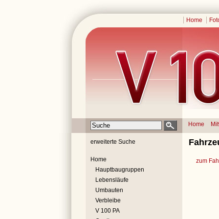
Home
Fot
Home
Mi
Fahrze
erweiterte Suche
Home
zum Fahr
Hauptbaugruppen
Lebensläufe
Umbauten
Verbleibe
V 100 PA