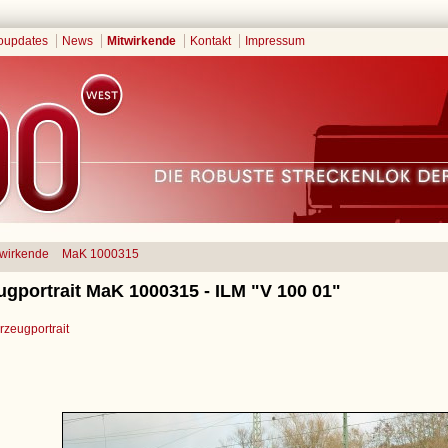
oupdates
News
Mitwirkende
Kontakt
Impressum
twirkende
MaK 1000315
ugportrait MaK 1000315 - ILM "V 100 01"
zeugportrait