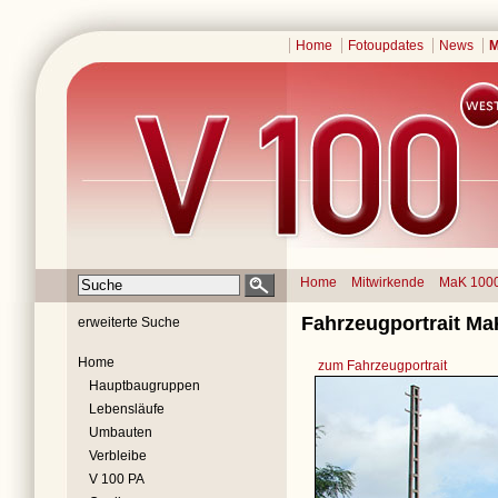
Home
Fotoupdates
News
M
Home
Mitwirkende
MaK 100
Fahrzeugportrait Ma
erweiterte Suche
Home
zum Fahrzeugportrait
Hauptbaugruppen
Lebensläufe
Umbauten
Verbleibe
V 100 PA