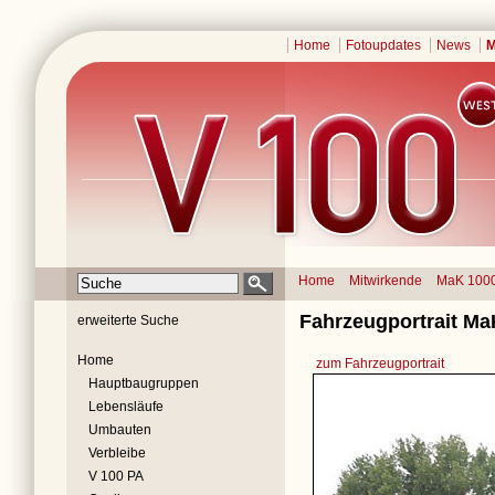
Home
Fotoupdates
News
M
Home
Mitwirkende
MaK 100
Fahrzeugportrait Ma
erweiterte Suche
Home
zum Fahrzeugportrait
Hauptbaugruppen
Lebensläufe
Umbauten
Verbleibe
V 100 PA