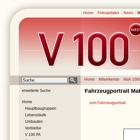
Home
Fotoupdates
News
M
Home
Mitwirkende
MaK 100
Fahrzeugportrait Ma
erweiterte Suche
Home
zum Fahrzeugportrait
Hauptbaugruppen
Lebensläufe
Umbauten
Verbleibe
V 100 PA