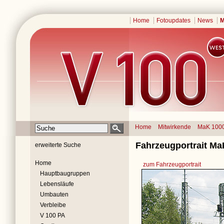
Home
Fotoupdates
News
M
Home
Mitwirkende
MaK 100
Fahrzeugportrait MaK
erweiterte Suche
Home
zum Fahrzeugportrait
Hauptbaugruppen
Lebensläufe
Umbauten
Verbleibe
V 100 PA