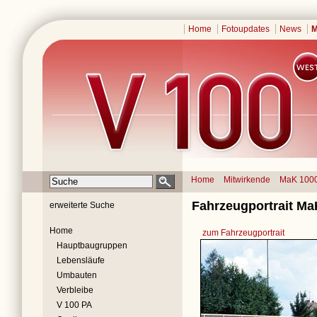
Home
Fotoupdates
News
M
Home
Mitwirkende
MaK 100
Fahrzeugportrait Ma
erweiterte Suche
Home
zum Fahrzeugportrait
Hauptbaugruppen
Lebensläufe
Umbauten
Verbleibe
V 100 PA