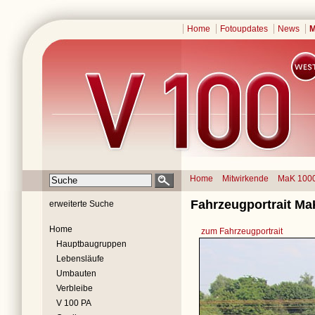
Home
Fotoupdates
News
M
Home
Mitwirkende
MaK 100
Fahrzeugportrait Ma
erweiterte Suche
Home
zum Fahrzeugportrait
Hauptbaugruppen
Lebensläufe
Umbauten
Verbleibe
V 100 PA