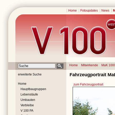
Home
Fotoupdates
News
M
Home
Mitwirkende
MaK 100
Fahrzeugportrait Ma
erweiterte Suche
Home
zum Fahrzeugportrait
Hauptbaugruppen
Lebensläufe
Umbauten
Verbleibe
V 100 PA