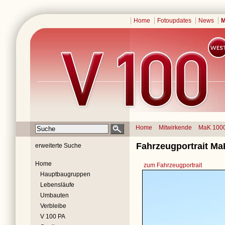
Home
Fotoupdates
News
M
Home
Mitwirkende
MaK 100
Fahrzeugportrait Ma
erweiterte Suche
Home
zum Fahrzeugportrait
Hauptbaugruppen
Lebensläufe
Umbauten
Verbleibe
V 100 PA