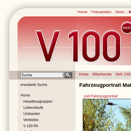
Home
Fotoupdates
News
M
Home
Mitwirkende
MaK 100
Fahrzeugportrait M
erweiterte Suche
Home
zum Fahrzeugportrait
Hauptbaugruppen
Lebensläufe
Umbauten
Verbleibe
V 100 PA