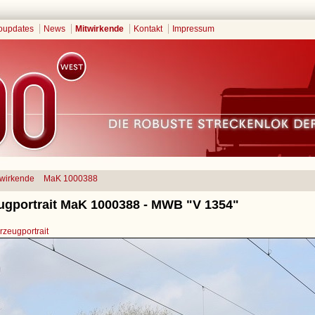
oupdates
News
Mitwirkende
Kontakt
Impressum
twirkende
MaK 1000388
ugportrait MaK 1000388 - MWB "V 1354"
zeugportrait