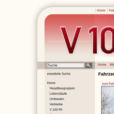
Home
Fot
Home
Mi
Fahrze
erweiterte Suche
Home
zum Fahr
Hauptbaugruppen
Lebensläufe
Umbauten
Verbleibe
V 100 PA