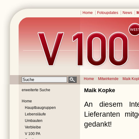
Home
Fotoupdates
News
M
Home
Mitwirkende
Maik Kop
Maik Kopke
erweiterte Suche
Home
An diesem Inte
Hauptbaugruppen
Lieferanten mit
Lebensläufe
Umbauten
gedankt!
Verbleibe
V 100 PA