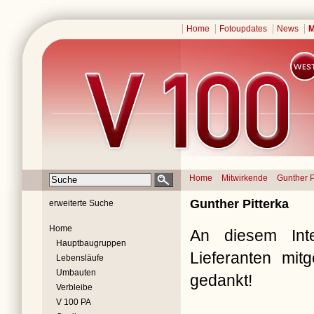
Home
Fotoupdates
News
M
Home
Mitwirkende
Gunther P
Gunther Pitterka
erweiterte Suche
Home
An diesem Inte
Hauptbaugruppen
Lieferanten mit
Lebensläufe
Umbauten
gedankt!
Verbleibe
V 100 PA