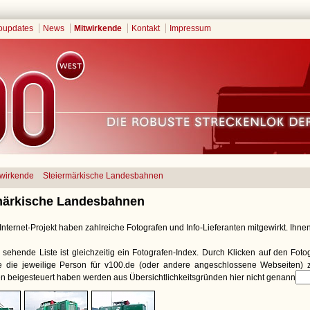
oupdates
News
Mitwirkende
Kontakt
Impressum
twirkende
Steiermärkische Landesbahnen
märkische Landesbahnen
nternet-Projekt haben zahlreiche Fotografen und Info-Lieferanten mitgewirkt. Ihnen 
 sehende Liste ist gleichzeitig ein Fotografen-Index. Durch Klicken auf den Fot
ie die jeweilige Person für v100.de (oder andere angeschlossene Webseiten) zu
n beigesteuert haben werden aus Übersichtlichkeitsgründen hier nicht genannt.