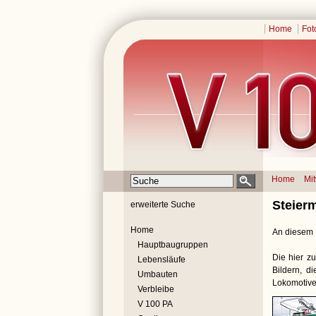
Home
Fot
Home
Mi
Steier
erweiterte Suche
Home
An diesem I
Hauptbaugruppen
Die hier zu
Lebensläufe
Bildern, d
Umbauten
Lokomotive
Verbleibe
V 100 PA