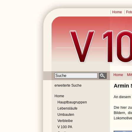
Home
Fot
Home
Mi
Armin 
erweiterte Suche
Home
An diesem I
Hauptbaugruppen
Die hier zu
Lebensläufe
Bildern, d
Umbauten
Lokomotive
Verbleibe
V 100 PA