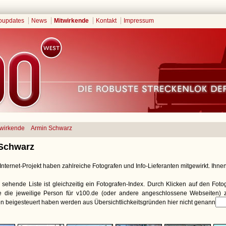
oupdates
News
Mitwirkende
Kontakt
Impressum
twirkende
Armin Schwarz
Schwarz
nternet-Projekt haben zahlreiche Fotografen und Info-Lieferanten mitgewirkt. Ihnen 
 sehende Liste ist gleichzeitig ein Fotografen-Index. Durch Klicken auf den Fot
ie die jeweilige Person für v100.de (oder andere angeschlossene Webseiten) zu
n beigesteuert haben werden aus Übersichtlichkeitsgründen hier nicht genannt.