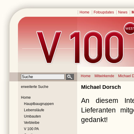
Home
Fotoupdates
News
M
Home
Mitwirkende
Michael 
Michael Dorsch
erweiterte Suche
Home
An diesem Inte
Hauptbaugruppen
Lieferanten mit
Lebensläufe
Umbauten
gedankt!
Verbleibe
V 100 PA