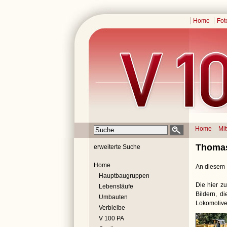
Home
Fot
Home
Mi
Thomas
erweiterte Suche
Home
An diesem I
Hauptbaugruppen
Die hier zu
Lebensläufe
Bildern, d
Umbauten
Lokomotive
Verbleibe
V 100 PA