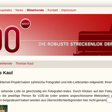
oupdates
News
Mitwirkende
Kontakt
Impressum
twirkende
Thomas Kaul
 Kaul
nternet-Projekt haben zahlreiche Fotografen und Info-Lieferanten mitgewirkt. Ihnen 
 sehende Liste ist gleichzeitig ein Fotografen-Index. Durch Klicken auf den Fot
ie die jeweilige Person für v100.de (oder andere angeschlossene Webseiten) zu
n beigesteuert haben werden aus Übersichtlichkeitsgründen hier nicht genannt.