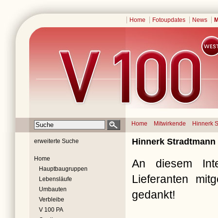
Home
Fotoupdates
News
M
Home
Mitwirkende
Hinnerk 
Hinnerk Stradtmann
erweiterte Suche
Home
An diesem Inte
Hauptbaugruppen
Lieferanten mit
Lebensläufe
Umbauten
gedankt!
Verbleibe
V 100 PA