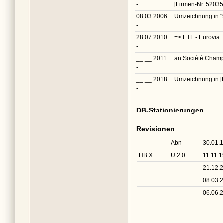
-
[Firmen-Nr. 52035
08.03.2006
Umzeichnung in
"
-
28.07.2010
=> ETF - Eurovia 
-
__.__.2011
an Société Champ
-
__.__.2018
Umzeichnung in
[
-
DB-Stationierungen
Revisionen
Abn
30.01.
HB X
U 2.0
11.11.
21.12.
08.03.
06.06.