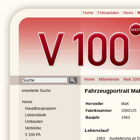
Home
Fotoupdates
News
M
Home
Mitwirkende
MaK 100
Fahrzeugportrait M
erweiterte Suche
Home
Hersteller
MaK
Hauptbaugruppen
Fabriknummer
1000125
Lebensläufe
Baujahr
1963
Umbauten
Verbleibe
Lebenslauf
V 100 PA
__.__.1963
Auslieferung an 