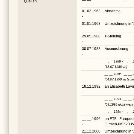
Quellen
-
01.02.1963
Abnahme
-
01.01.1968
Umzeichnung in
"
-
29.05.1988
z-Stellung
-
30.07.1988
Ausmusterung
-
__.__.1988 - __.__.
[13.07.1988 vh]
__.__.19xx - __.__.
[04.07.1990 im Güte
18.12.1992
an Elisabeth Lay
-
__.__.1993 - __.__.
[09.1993 nicht mehr
__.__.199x - __.__.
__.__.1996
an ETF - Européen
-
[Firmen-Nr. 52035
21.12.2000
Umzeichnung in
"