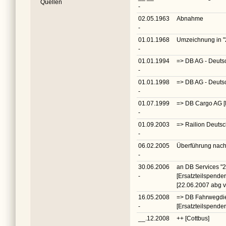
Quellen
-
02.05.1963
Abnahme
-
01.01.1968
Umzeichnung in
"
-
01.01.1994
=> DB AG - Deuts
-
01.01.1998
=> DB AG - Deuts
-
01.07.1999
=> DB Cargo AG 
-
01.09.2003
=> Railion Deuts
-
06.02.2005
Überführung nach
-
30.06.2006
an DB Services
"
-
[Ersatzteilspender
[22.06.2007 abg
16.05.2008
=> DB Fahrwegdi
-
[Ersatzteilspender
__.12.2008
++ [Cottbus]