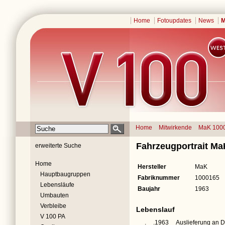
Home
Fotoupdates
News
M
Home
Mitwirkende
MaK 100
Fahrzeugportrait M
erweiterte Suche
Home
Hersteller
MaK
Hauptbaugruppen
Fabriknummer
1000165
Lebensläufe
Baujahr
1963
Umbauten
Verbleibe
Lebenslauf
V 100 PA
__.__.1963
Auslieferung an 