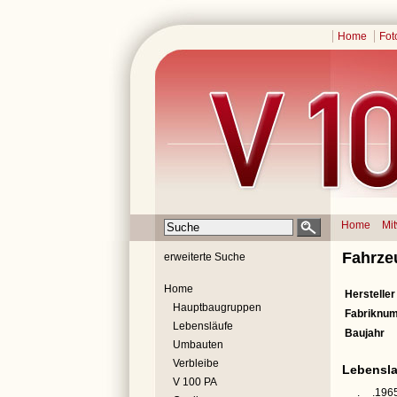
Home
Fot
Home
Mi
Fahrze
erweiterte Suche
Home
Hersteller
Hauptbaugruppen
Fabriknu
Lebensläufe
Baujahr
Umbauten
Verbleibe
Lebensla
V 100 PA
__.__.196