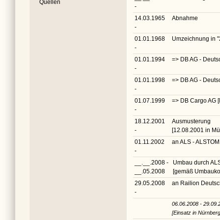
Quellen
-
14.03.1965
Abnahme
-
01.01.1968
Umzeichnung in
"
-
01.01.1994
=> DB AG - Deuts
-
01.01.1998
=> DB AG - Deuts
-
01.07.1999
=> DB Cargo AG 
-
18.12.2001
Ausmusterung
-
[12.08.2001 in Mü
01.11.2002
an ALS - ALSTOM 
-
__.__.2008 -
Umbau durch ALS 
__.05.2008
[gemäß Umbaukon
29.05.2008
an Railion Deuts
-
06.06.2008 - 29.09.
[Einsatz in Nürnberg