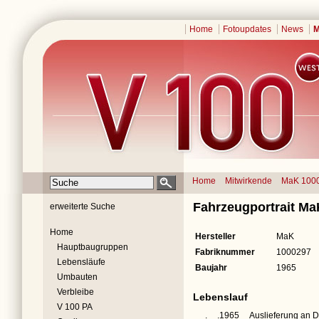
Home
Fotoupdates
News
M
Home
Mitwirkende
MaK 100
Fahrzeugportrait M
erweiterte Suche
Home
Hersteller
MaK
Hauptbaugruppen
Fabriknummer
1000297
Lebensläufe
Baujahr
1965
Umbauten
Verbleibe
Lebenslauf
V 100 PA
__.__.1965
Auslieferung an 