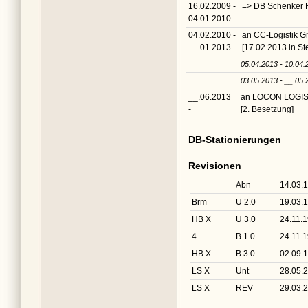
16.02.2009 -
=> DB Schenker R
04.01.2010
04.02.2010 -
an CC-Logistik G
__.01.2013
[17.02.2013 in St
05.04.2013 - 10.04.
03.05.2013 - __.05.
__.06.2013
an LOCON LOGIS
-
[2. Besetzung]
DB-Stationierungen
Revisionen
Abn
14.03.
Brm
U 2.0
19.03.
HB X
U 3.0
24.11.
4
B 1.0
24.11.
HB X
B 3.0
02.09.
LS X
Unt
28.05.
LS X
REV
29.03.