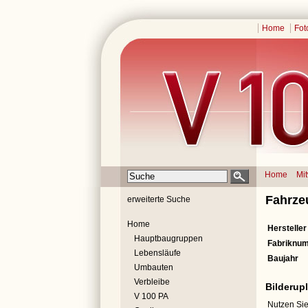
Home
Fot
Home
Mi
Fahrze
erweiterte Suche
Home
Hersteller
Hauptbaugruppen
Fabriknu
Lebensläufe
Baujahr
Umbauten
Verbleibe
Bilderup
V 100 PA
Nutzen Sie