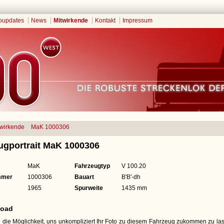
oupdates
News
Mitwirkende
Kontakt
Impressum
twirkende
MaK 1000306
ugportrait MaK 1000306
MaK
Fahrzeugtyp
V 100.20
mmer
1000306
Bauart
B'B'-dh
1965
Spurweite
1435 mm
load
 die Möglichkeit, uns unkompliziert Ihr Foto zu diesem Fahrzeug zukommen zu lass