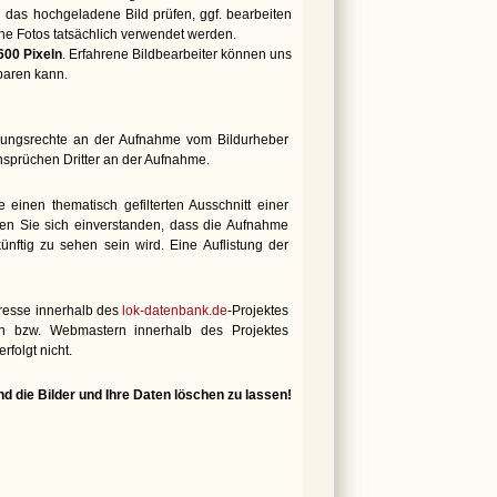
 das hochgeladene Bild prüfen, ggf. bearbeiten
che Fotos tatsächlich verwendet werden.
600 Pixeln
. Erfahrene Bildbearbeiter können uns
paren kann.
tzungsrechte an der Aufnahme vom Bildurheber
Ansprüchen Dritter an der Aufnahme.
e einen thematisch gefilterten Ausschnitt einer
ren Sie sich einverstanden, dass die Aufnahme
künftig zu sehen sein wird. Eine Auflistung der
dresse innerhalb des
lok-datenbank.de
-Projektes
en bzw. Webmastern innerhalb des Projektes
rfolgt nicht.
d die Bilder und Ihre Daten löschen zu lassen!