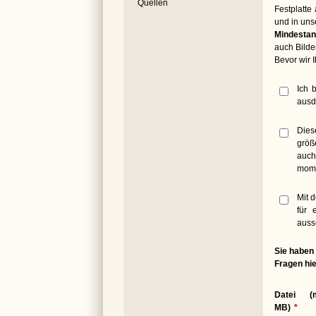
Quellen
Festplatte
und in uns
Mindestan
auch Bilde
Bevor wir 
Ich 
ausdr
Dies
größ
auch
mome
Mit 
für 
aussc
Sie haben 
Fragen hie
Datei (
MB)