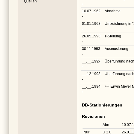
Quellen
-
10.07.1962
Abnahme
-
01.01.1968
Umzeichnung in
"
-
26.05.1993
z-Stellung
-
30.11.1993
Ausmusterung
-
__.__.199x
Überführung nac
-
__.12.1993
Überführung nac
-
__.__.1994
++ [Erwin Meyer 
-
DB-Stationierungen
Revisionen
Abn
10.07.
Nür
U 2.0
26.01.