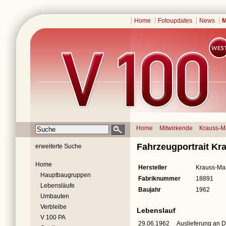
Home
Fotoupdates
News
M
Home
Mitwirkende
Krauss-M
Fahrzeugportrait Kr
erweiterte Suche
Home
Hersteller
Krauss-Maf
Hauptbaugruppen
Fabriknummer
18891
Lebensläufe
Baujahr
1962
Umbauten
Verbleibe
Lebenslauf
V 100 PA
29.06.1962
Auslieferung an 