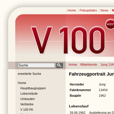
Home
Fotoupdates
News
M
Home
Mitwirkende
Jung 134
Fahrzeugportrait Ju
erweiterte Suche
Home
Hersteller
Jung
Hauptbaugruppen
Fabriknummer
13454
Lebensläufe
Baujahr
1962
Umbauten
Verbleibe
Lebenslauf
V 100 PA
26.06.1962
Auslieferung an 