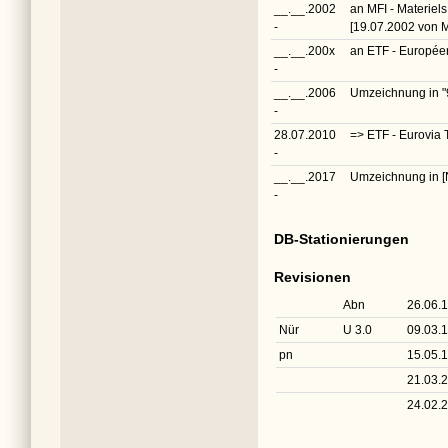
__.__.2002
an MFI - Materiels
-
[19.07.2002 von 
__.__.200x
an ETF - Européen
-
__.__.2006
Umzeichnung in
"
-
28.07.2010
=> ETF - Eurovia 
-
__.__.2017
Umzeichnung in
[
-
DB-Stationierungen
Revisionen
Abn
26.06.
Nür
U 3.0
09.03.
pn
15.05.
21.03.
24.02.