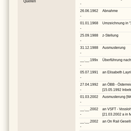
Quellen
-
26.06.1962
Abnahme
-
01.01.1968
Umzeichnung in
"
-
25.09.1988
z-Stellung
-
31.12.1988
Ausmusterung
-
__.__.199x
Überführung nach
-
05.07.1991
an Elisabeth Lay
-
27.04.1992
an ÖBB - Österre
-
[15.05.1992 Inbe
01.03.2002
Ausmusterung [We
-
__.__.2002
an VSFT - Vossloh
-
[21.03.2002 a in 
__.__.2002
an On Rail Gesel
-