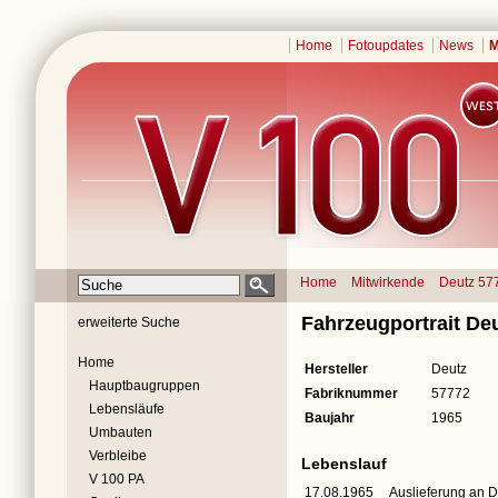
Home
Fotoupdates
News
M
Home
Mitwirkende
Deutz 57
Fahrzeugportrait De
erweiterte Suche
Home
Hersteller
Deutz
Hauptbaugruppen
Fabriknummer
57772
Lebensläufe
Baujahr
1965
Umbauten
Verbleibe
Lebenslauf
V 100 PA
17.08.1965
Auslieferung an 