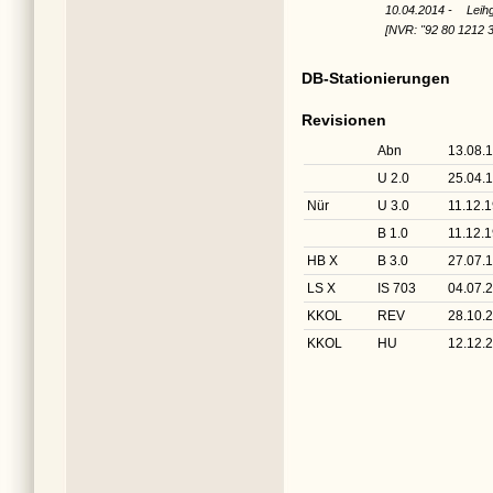
10.04.2014 -
Leih
[NVR: "92 80 1212 
DB-Stationierungen
Revisionen
Abn
13.08.
U 2.0
25.04.
Nür
U 3.0
11.12.
B 1.0
11.12.
HB X
B 3.0
27.07.
LS X
IS 703
04.07.
KKOL
REV
28.10.
KKOL
HU
12.12.