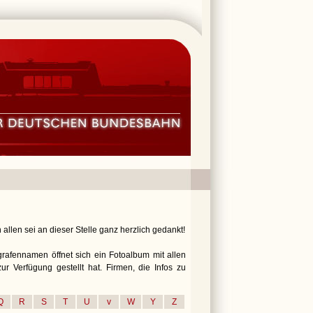
allen sei an dieser Stelle ganz herzlich gedankt!
ografennamen öffnet sich ein Fotoalbum mit allen
r Verfügung gestellt hat. Firmen, die Infos zu
Q
R
S
T
U
v
W
Y
Z