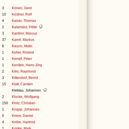
3
Könen, Gerd
10
Köstner, Rolf
4
Kaiser, Thomas
2
Kalamász, Péter
3
Kantner, Marcus
37
Karell, Markus
6
Kaucic, Matic
1
Keller, Roland
1
Kempf, Peter
1
Kersten, Hans-Jörg
2
Kiès, Raymond
3
Kittendorf, Bernd
15
Klatt, Carsten
Klektau, Johannes
2
Klocke, Wolfgang
150
Klotz, Christian
1
Knapp, Johannes
5
Kneer, Daniel
4
Kolbe, Hartmut
1
Kopke, Maik