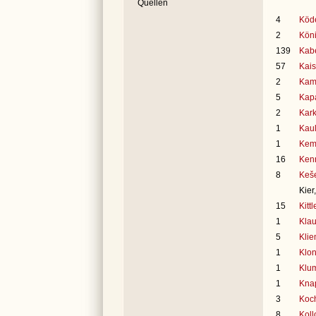
Quellen
4
Köde
2
Köni
139
Kabe
57
Kais
2
Kam
5
Kapa
2
Kark
1
Kau
1
Kemn
16
Ken
8
Keše
Kier
15
Kitt
1
Klau
5
Klie
1
Klon
1
Klu
1
Kna
3
Koch
8
Koll