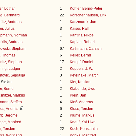
r, Lothar
1
Köhler, Bernd-Peter
g, Bernhard
22
Körschenhausen, Erik
litz, Andreas
1
Kaczmarek, Jan
er, Julius
3
Kaiser, Ralf
pmann, Norman
1
Kantiris, Nikos
klis, Andreas
1
Kaplan, Robert
owski, Stephan
67
Kathmann, Carsten
l, Thomas
6
Keller, Bernd
itz, Stephan
17
Kempf, Daniel
ning, Ludger
2
Keppels, J. W.
tovic, Sejdalija
3
Ketelhake, Martin
, Stefan
1
Kier, Kristian
ler, Bernd
2
Klabunde, Uwe
snitzer, Markus
1
Klein, Jan
mann, Steffen
4
Kloß, Andreas
os, Artemis
6
Klose, Torsten
mb, Jerome
2
Klunte, Markus
ppe, Manfred
1
Knauf, Kai-Uwe
, Torsten
22
Koch, Konstantin
orz, Wolfgang
1
Kopka, Manfred