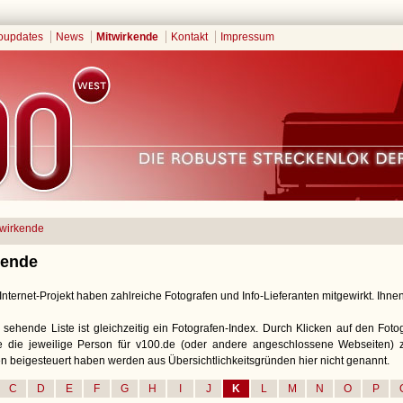
oupdates
News
Mitwirkende
Kontakt
Impressum
twirkende
kende
nternet-Projekt haben zahlreiche Fotografen und Info-Lieferanten mitgewirkt. Ihnen 
 sehende Liste ist gleichzeitig ein Fotografen-Index. Durch Klicken auf den Fot
ie die jeweilige Person für v100.de (oder andere angeschlossene Webseiten) zu
n beigesteuert haben werden aus Übersichtlichkeitsgründen hier nicht genannt.
C
D
E
F
G
H
I
J
K
L
M
N
O
P