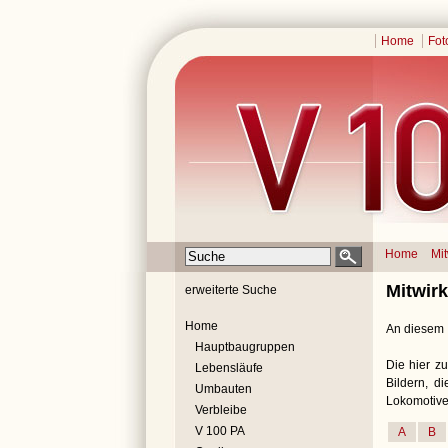
Home
Fot
Home
Mi
Mitwir
erweiterte Suche
Home
An diesem I
Hauptbaugruppen
Die hier zu
Lebensläufe
Bildern, d
Umbauten
Lokomotive
Verbleibe
V 100 PA
A
B