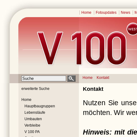
Home
Fotoupdates
News
M
Home
Kontakt
Kontakt
erweiterte Suche
Home
Nutzen Sie unser
Hauptbaugruppen
möchten. Wir wer
Lebensläufe
Umbauten
Verbleibe
Hinweis: mit d
V 100 PA