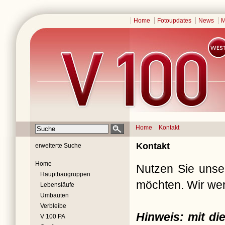
Home
Fotoupdates
News
M
Home
Kontakt
Kontakt
erweiterte Suche
Home
Nutzen Sie unser
Hauptbaugruppen
möchten. Wir wer
Lebensläufe
Umbauten
Verbleibe
Hinweis: mit d
V 100 PA