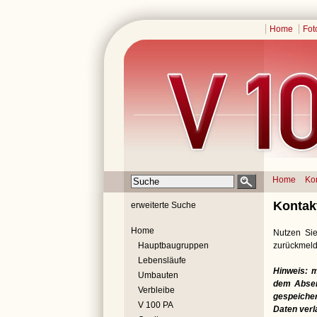
Home
Fot
Home
Ko
Kontak
erweiterte Suche
Home
Nutzen Sie
Hauptbaugruppen
zurückmeld
Lebensläufe
Hinweis: 
Umbauten
dem Absend
Verbleibe
gespeicher
V 100 PA
Daten verl