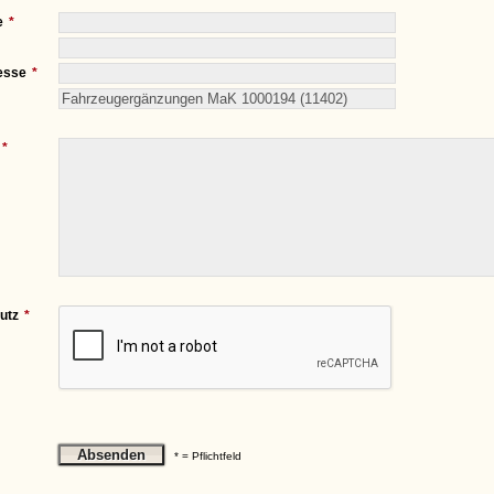
e
esse
utz
* = Pflichtfeld