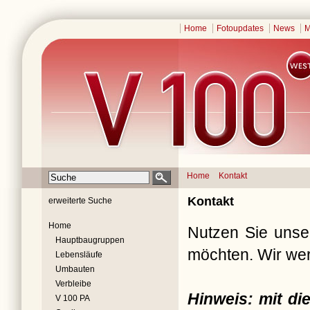
Home
Fotoupdates
News
M
Home
Kontakt
Kontakt
erweiterte Suche
Home
Nutzen Sie unser
Hauptbaugruppen
möchten. Wir wer
Lebensläufe
Umbauten
Verbleibe
Hinweis: mit d
V 100 PA